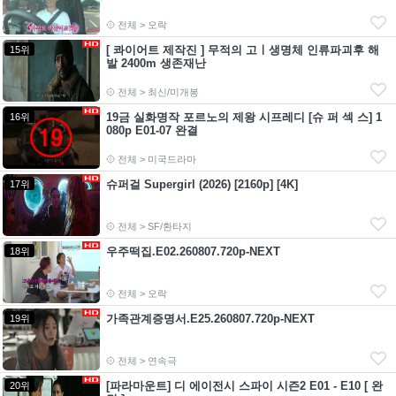
전체 > 오락
[ 콰이어트 제작진 ] 무적의 고ㅣ생명체 인류파괴후 해
15위
발 2400m 생존재난
전체 > 최신/미개봉
19금 실화명작 포르노의 제왕 시프레디 [슈 퍼 섹 스] 1
16위
080p E01-07 완결
전체 > 미국드라마
슈퍼걸 Supergirl (2026) [2160p] [4K]
17위
전체 > SF/환타지
우주떡집.E02.260807.720p-NEXT
18위
전체 > 오락
가족관계증명서.E25.260807.720p-NEXT
19위
전체 > 연속극
[파라마운트] 디 에이전시 스파이 시즌2 E01 - E10 [ 완
20위