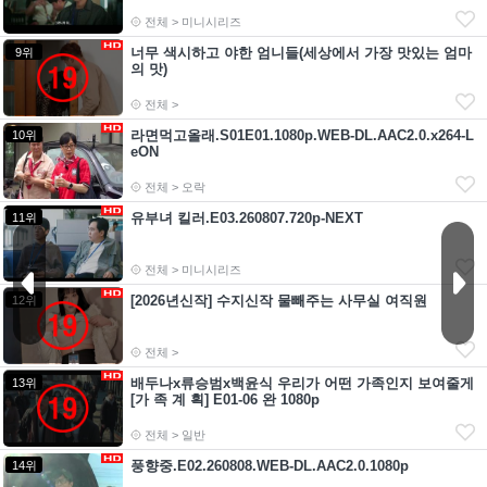
전체 > 미니시리즈
너무 색시하고 야한 엄니들(세상에서 가장 맛있는 엄마
9위
의 맛)
전체 >
라면먹고올래.S01E01.1080p.WEB-DL.AAC2.0.x264-L
10위
eON
전체 > 오락
유부녀 킬러.E03.260807.720p-NEXT
11위
전체 > 미니시리즈
[2026년신작] 수지신작 물빼주는 사무실 여직원
12위
전체 >
배두나x류승범x백윤식 우리가 어떤 가족인지 보여줄게
13위
[가 족 계 획] E01-06 완 1080p
전체 > 일반
풍향중.E02.260808.WEB-DL.AAC2.0.1080p
14위