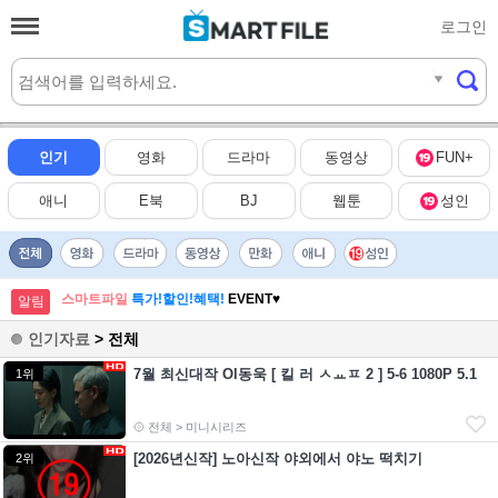
로그인
실시간
HOT
인기
영화
드라마
동영상
FUN+
애니
E북
BJ
웹툰
성인
스마트파일
특가!할인!혜택!
EVENT♥
알림
인기자료
> 전체
7월 최신대작 Ol동욱 [ 킬 러 ㅅㅛㅍ 2 ] 5-6 1080P 5.1
1위
전체 > 미니시리즈
[2026년신작] 노아신작 야외에서 야노 떡치기
2위