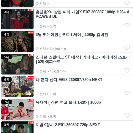
전체 >
홍진호X이상민 피의 게임X.E07.260807.1080p.H264.A
3위
AC.WEB-DL
전체 > 오락
8월 멧데이먼 [ 오ㄷㅣ세이 ] 1080p 캠버전
4위
전체 > 최신/미개봉
스티븐 스필버그 SF 대작 [ 리메이크 - 어메이징 스토리
5위
] 5개 에피소트
전체 > 미국드라마
나 혼자 산다.E658.260807.720p-NEXT
6위
전체 > 오락
유재석 [ 라면 먹고 올래.1-2화 ] 1080p
7위
전체 > 오락
재벌X형사 2.E01.260807.720p-NEXT
8위